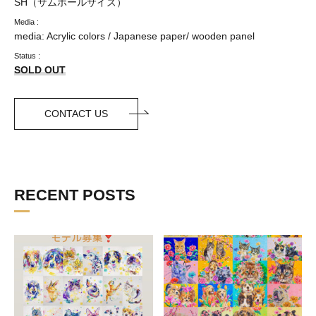
SH（サムホールサイズ）
Media :
media: Acrylic colors / Japanese paper/ wooden panel
Status :
SOLD OUT
CONTACT US
RECENT POSTS